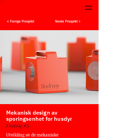
< Forrige Prosjekt
Neste Prosjekt >
Mekanisk design av
sporingsenhet for husdyr
Findmy AS
Utvikling av de mekaniske