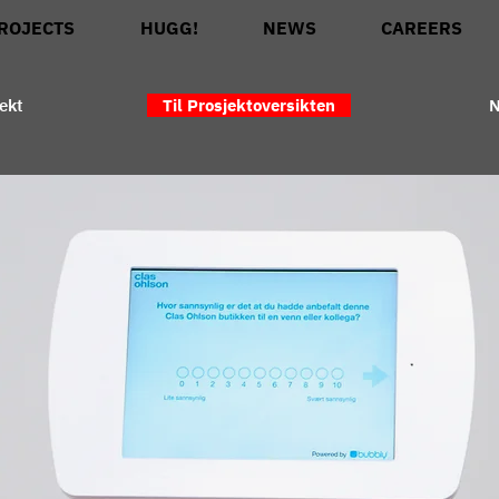
ROJECTS
HUGG!
NEWS
CAREERS
ekt
Til Prosjektoversikten
N