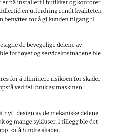
Bubbly
er nå installert i butikker og kontorer
småkjø
idlertid en utfordring rundt kvaliteten
Maskin
 benyttes for å gi kunden tilgang til
bruk o
Ohlson
esigne de bevegelige delene av
 ble forhøyet og servicekostnadene ble
res for å eliminere risikoen for skader
pstå ved feil bruk av maskinen.
t nytt design av de mekaniske delene
ruk og mange sykluser. I tillegg ble det
pp for å hindre skader.