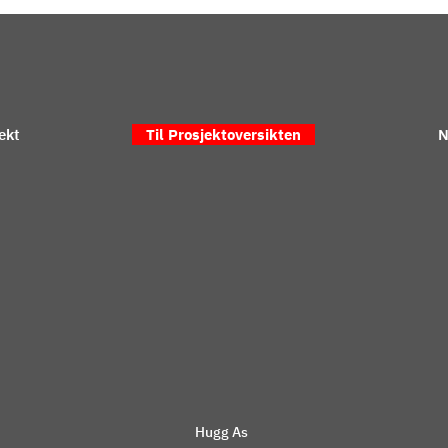
ekt
Til Prosjektoversikten
N
Hugg As