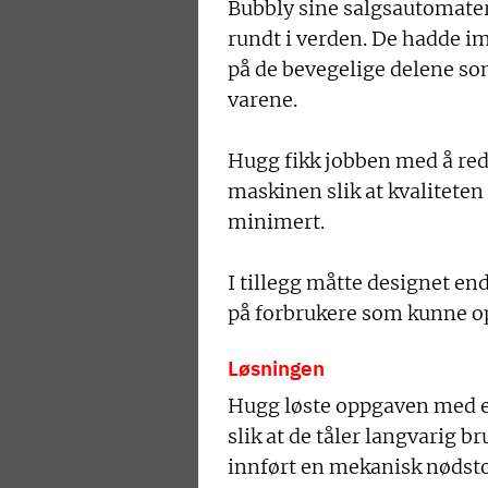
Bubbly sine salgsautomater 
rundt i verden. De hadde im
på de bevegelige delene som
varene.
Hugg fikk jobben med å red
maskinen slik at kvaliteten
minimert.
I tillegg måtte designet end
på forbrukere som kunne op
Løsningen
Hugg løste oppgaven med e
slik at de tåler langvarig b
innført en mekanisk nødsto