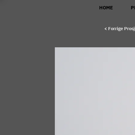
HOME
P
< Forrige Prosj