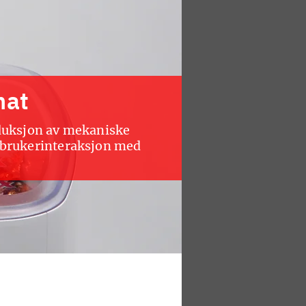
mat
oduksjon av mekaniske
 brukerinteraksjon med
bly AS